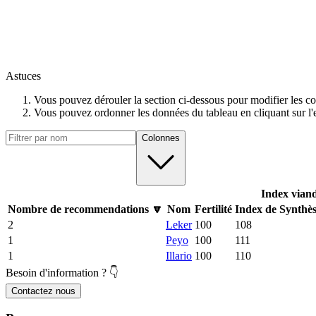
Astuces
Vous pouvez dérouler la section ci-dessous pour modifier les co
Vous pouvez ordonner les données du tableau en cliquant sur l'e
Colonnes
Index vian
Nombre de recommendations
🔽
Nom
Fertilité
Index de Synthè
2
Leker
100
108
1
Peyo
100
111
1
Illario
100
110
Besoin d'information ? 👇
Contactez nous