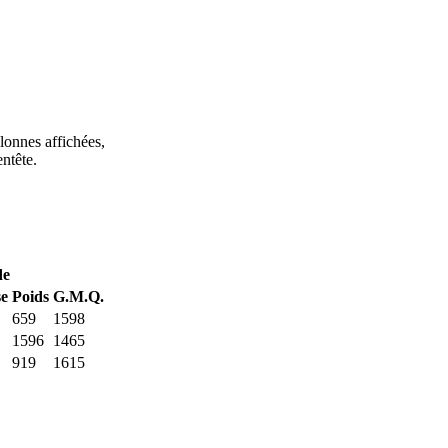
lonnes affichées,
ntête.
de
se
Poids
G.M.Q.
659
1598
1596
1465
919
1615