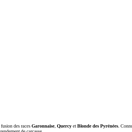
a fusion des races
Garonnaise
,
Quercy
et
Blonde des Pyrénées
. Connu
s rendement de carcasse.